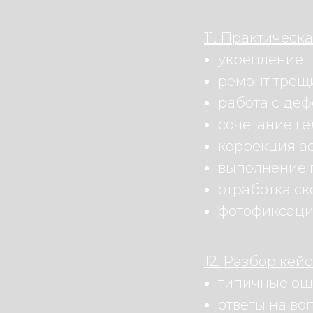
11. Практическ
укрепление т
ремонт трещи
работа с де
сочетание ге
коррекция а
выполнение 
отработка ск
фотофиксация
12. Разбор кейс
типичные оши
ответы на во