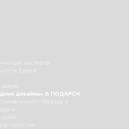
инающих мастеров
ность 5 дней
моделях
одние дизайны» В ПОДАРОК
становленного образца о
курса
4 дней
доустройстве