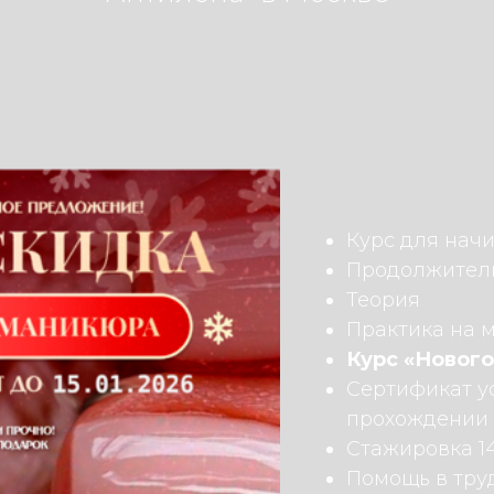
Курс для нач
Продолжитель
Теория
Практика на 
Курс «Новог
Сертификат у
прохождении 
Стажировка 1
Помощь в тру