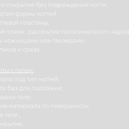
го покрытия без повреждения ногтя;
 опил формы ногтей
гтевой пластины;
й пламя , раскрытие проксимального карма
ы ножницами или твизерами ;
ликов и среза
оты с гелем:
ала под тип ногтей;
ти баз для подложки;
адки геля;
ие материала по поверхности;
 геля ;
крытие.