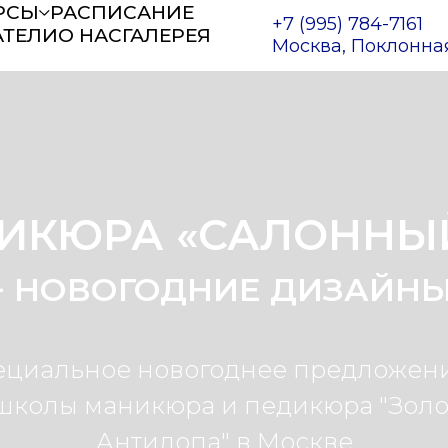
РСЫ
РАСПИСАНИЕ
+7 (995) 784-7161
АТЕЛИ
О НАС
ГАЛЕРЕЯ
Москва, Поклонная, 
ИКЮРА «САЛОННЫ
+ НОВОГОДНИЕ ДИЗАЙНЫ
ециальное новогоднее предложени
 школы маникюра и педикюра "Золо
Антилопа" в Москве