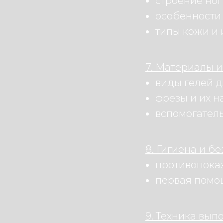
строение ног
особенности 
типы кожи и 
7. Материалы и
виды гелей д
фрезы и их н
вспомогател
8. Гигиена и бе
противопока
первая помо
9. Техника вы