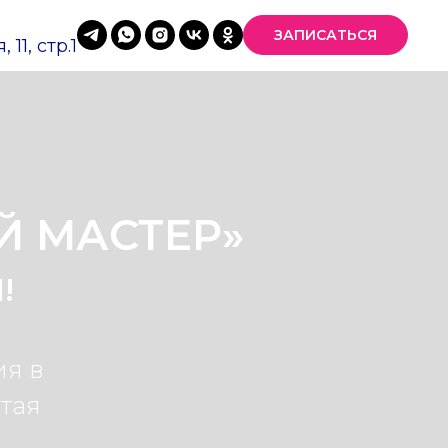
ЗАПИСАТЬСЯ
11, стр.1
Й МАСТЕР»
!
я в
тая