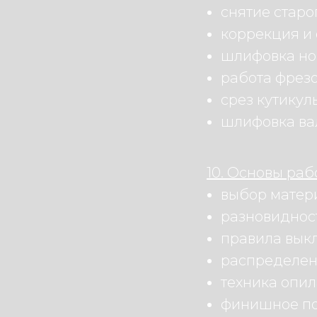
снятие старо
коррекция и
шлифовка но
работа фрезо
срез кутикул
шлифовка ва
10. Основы раб
выбор матери
разновиднос
правила выкл
распределен
техника опила
финишное по