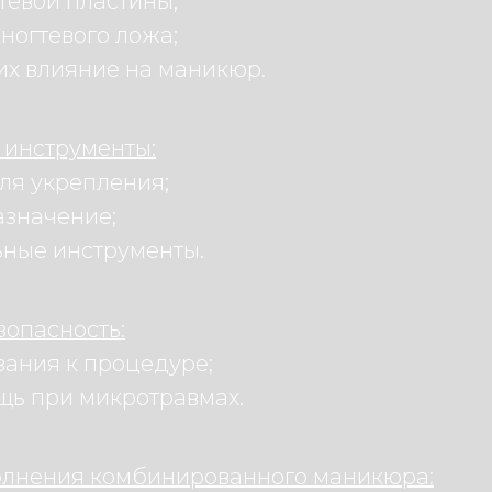
тевой пластины;
ногтевого ложа;
их влияние на маникюр.
 инструменты:
ля укрепления;
азначение;
ьные инструменты.
зопасность:
зания к процедуре;
щь при микротравмах.
полнения комбинированного маникюра: