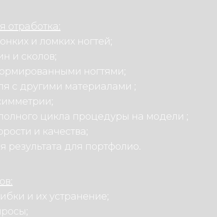
ая отработка:
онких и ломких ногтей;
н и сколов;
формированными ногтями;
ля с другими материалами ;
симметрии;
полного цикла процедуры на модели ;
орости и качества;
 результата для портфолио.
ов:
бки и их устранение;
просы;